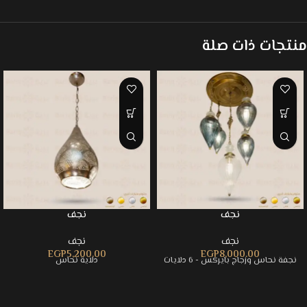
منتجات ذات صلة
نجف
نجف
نجف
نجف
EGP
5,200.00
EGP
8,000.00
نجفة نحاس وزجاج بايركس - 6 دلايات
دلاية نحاس