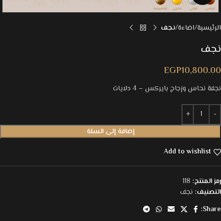
الرئيسية
اضاءة
نجف
نجف
EGP
10,800.00
نجفة نحاس وزجاج بايركس – 4 دلايات
إضافة إلى السلة
Add to wishlist
رمز المنتج:
118
التصنيف:
نجف
Share: