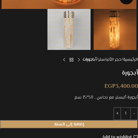
الرئيسية
حجر الألباستر
أباجورات
أبجورة
EGP
3,400.00
أبجورة ألبستر مع نحاس , 50*15 سم
إضافة إلى السلة
Add to wishlist