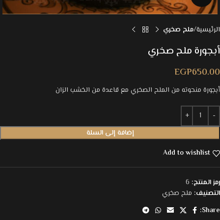
الرئيسية
ملح صخري
أبجورة ملح صخري
EGP
650.00
أبجورة منحوته من الملح الصخري مع قاعدة من الخشب الزان
إضافة إلى السلة
Add to wishlist
رمز المنتج:
6
التصنيف:
ملح صخري
Share: