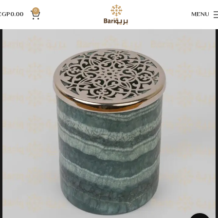
0
EGP
0.00
MENU