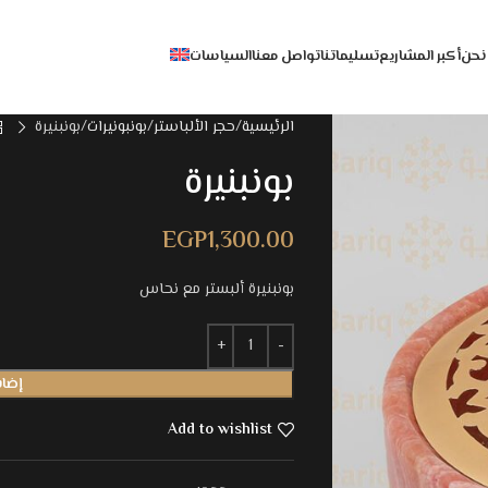
نحن
أكبر المشاريع
تسليماتنا
تواصل معنا
السياسات
الرئيسية
حجر الألباستر
بونبونيرات
بونبنيرة
بونبنيرة
EGP
1,300.00
بونبنيرة ألبستر مع نحاس
إضاف
Add to wishlist