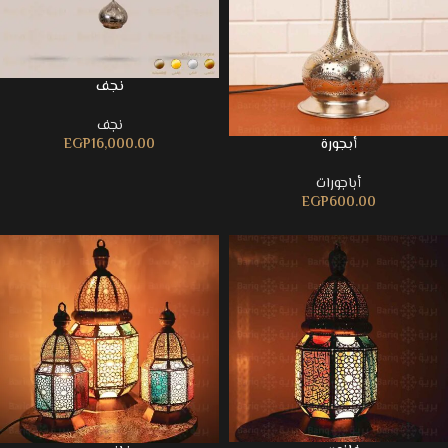
نجف
نجف
أبجورة
EGP
16,000.00
أباجورات
EGP
600.00