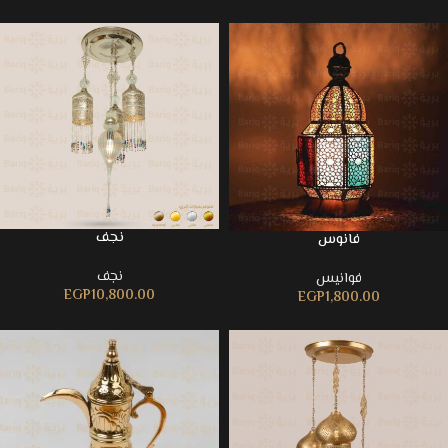
نجف
فانوس
نجف
فوانيس
EGP
10,800.00
EGP
1,800.00