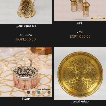
نجف
دلة قهوة عربي
نجف
نحاسيات
EGP
11,000.00
EGP
1,600.00
مبخرة
صينية نحاس